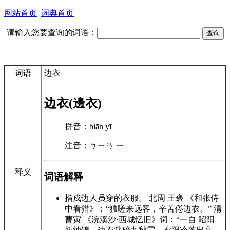
网站首页
词典首页
请输入您要查询的词语：
词语
边衣
边衣(邊衣)
拼音：biān yī
注音：ㄅㄧㄢ ㄧ
释义
词语解释
指戍边人员穿的衣服。 北周 王褒 《和张侍
中看猎》：“独嗟来远客，辛苦倦边衣。” 清
曹寅 《浣溪沙·西城忆旧》词：“一自 昭阳