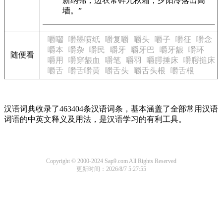
新纳锦，边衣常碎九秋霜，夕阳冷落出高
墻。”
嚼囓
嚼墨喷纸
嚼复嚼
嚼头
嚼子
嚼征
嚼念
嚼本
嚼杂
嚼民
嚼牙
嚼牙巴
嚼牙龈
嚼环
随便看
嚼用
嚼穿龈血
嚼笔
嚼羽
嚼腭捶床
嚼腭搥床
嚼舌
嚼舌嚼黄
嚼舌头
嚼舌头根
嚼舌根
汉语词典收录了463404条汉语词条，基本涵盖了全部常用汉语
词语的中英文释义及用法，是汉语学习的有利工具。
Copyright © 2000-2024 Sap9.com All Rights Reserved
更新时间：2026/8/7 5:27:55