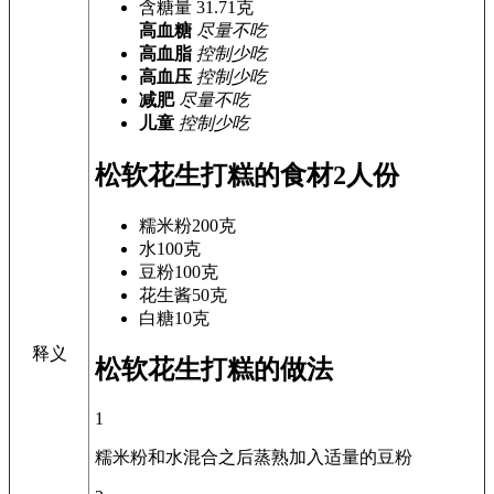
含糖量
31.71
克
高血糖
尽量不吃
高血脂
控制少吃
高血压
控制少吃
减肥
尽量不吃
儿童
控制少吃
松软花生打糕的食材
2人份
糯米粉
200克
水
100克
豆粉
100克
花生酱
50克
白糖
10克
释义
松软花生打糕的做法
1
糯米粉和水混合之后蒸熟加入适量的豆粉