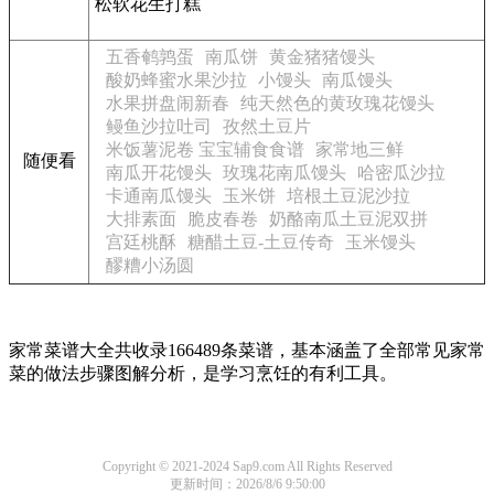
松软花生打糕
五香鹌鹑蛋
南瓜饼
黄金猪猪馒头
酸奶蜂蜜水果沙拉
小馒头
南瓜馒头
水果拼盘闹新春
纯天然色的黄玫瑰花馒头
鳗鱼沙拉吐司
孜然土豆片
米饭薯泥卷 宝宝辅食食谱
家常地三鲜
随便看
南瓜开花馒头
玫瑰花南瓜馒头
哈密瓜沙拉
卡通南瓜馒头
玉米饼
培根土豆泥沙拉
大排素面
脆皮春卷
奶酪南瓜土豆泥双拼
宫廷桃酥
糖醋土豆-土豆传奇
玉米馒头
醪糟小汤圆
家常菜谱大全共收录166489条菜谱，基本涵盖了全部常见家常
菜的做法步骤图解分析，是学习烹饪的有利工具。
Copyright © 2021-2024 Sap9.com All Rights Reserved
更新时间：2026/8/6 9:50:00