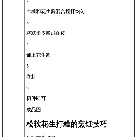
2
白糖和花生酱混合搅拌均匀
3
将糯米皮擀成面皮
4
铺上花生酱
5
卷起
6
切件即可
成品图
松软花生打糕的烹饪技巧