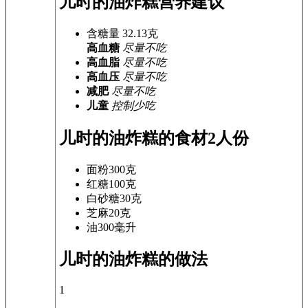
儿时的油炸糕营养建议
含糖量
32.13
克
高血糖
尽量不吃
高血脂
尽量不吃
高血压
尽量不吃
减肥
尽量不吃
儿童
控制少吃
儿时的油炸糕的食材
2人份
面粉
300克
红糖
100克
白砂糖
30克
芝麻
20克
油
300毫升
儿时的油炸糕的做法
1