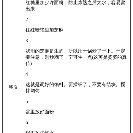
红糖里加少许面粉，防止炸熟之后太水，容易留
出来
2
往红糖馅里加芝麻
3
我用的芝麻是生的，所以用干锅炒了一下。一定
要注意，别炒糊了，宁可生一点(这可是婆婆的真
传)
4
这就是调好的馅料。要揉细了，不要有结块。搅
释义
拌均匀
5
盆里放好面粉
6
锅里放少许水