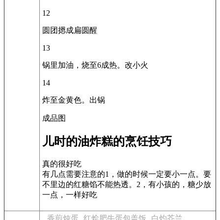
12
圆团摁成扁圆醒
13
锅里加油，烧至6成热。改小火
14
炸至金黄色。出锅
成品图
儿时的油炸糕的烹饪技巧
真的很好吃
有几点需要注意的1，做的时候一定要小一点。要
不里边的红糖馅不能热透。2，有小孩的，糖少放
一点，一样好吃
香煎炖蛋
红烩肥牛蛋包盖饭
白灼芥兰