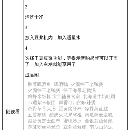
2
淘洗干净
3
放入豆浆机内，加入适量水
4
选择干豆豆浆功能，等提示音响起就可以开盖
了，加入白糖就能享用了
成品图
酸菜啤酒鱼
啤酒鸭
火腿笋干老鸭煲
火腿笋干老鸭煲
笋干海带老鸭汤
鲜虾米饭棒 宝宝辅食食谱
北海道牛奶吐司
卡通紫米饭团
鲜香可口的麻辣烫
鸡骨草骨头汤
蛋黄磨牙棒
凉拌莴苣丝
随便看
五香核桃
酸奶火龙果冰棍
南瓜燕麦发糕
咸蛋黄芝士曲奇
蜜桃沙冰
金银蒜蒸鲜鲍
蒜茸粉丝蒸鲍鱼
蒜蓉蒸鲜鲍
南瓜山药泥