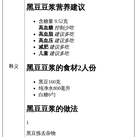
黑豆豆浆营养建议
含糖量
9.52
克
高血糖
控制少吃
高血脂
建议多吃
高血压
建议多吃
减肥
建议多吃
儿童
建议多吃
释义
黑豆豆浆的食材
2人份
黑豆
160克
纯净水
800毫升
白糖
6勺
黑豆豆浆的做法
1
黑豆拣去杂物