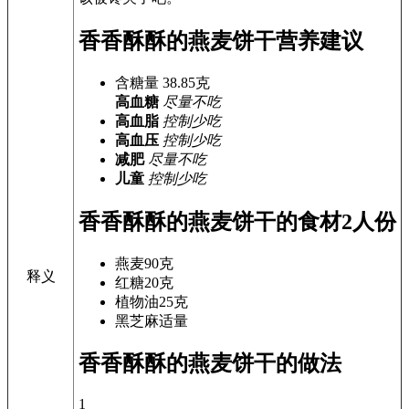
香香酥酥的燕麦饼干营养建议
含糖量
38.85
克
高血糖
尽量不吃
高血脂
控制少吃
高血压
控制少吃
减肥
尽量不吃
儿童
控制少吃
香香酥酥的燕麦饼干的食材
2人份
燕麦
90克
释义
红糖
20克
植物油
25克
黑芝麻
适量
香香酥酥的燕麦饼干的做法
1