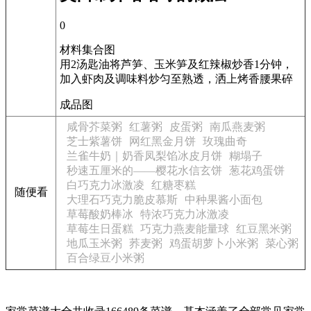
0
材料集合图
用2汤匙油将芦笋、玉米笋及红辣椒炒香1分钟，
加入虾肉及调味料炒匀至熟透，洒上烤香腰果碎
成品图
咸骨芥菜粥
红薯粥
皮蛋粥
南瓜燕麦粥
芝士紫薯饼
网红黑金月饼
玫瑰曲奇
兰雀牛奶｜奶香凤梨馅冰皮月饼
糊塌子
秒速五厘米的——樱花水信玄饼
葱花鸡蛋饼
白巧克力冰激凌
红糖枣糕
随便看
大理石巧克力脆皮慕斯
中种果酱小面包
草莓酸奶棒冰
特浓巧克力冰激凌
草莓生日蛋糕
巧克力燕麦能量球
红豆黑米粥
地瓜玉米粥
荞麦粥
鸡蛋胡萝卜小米粥
菜心粥
百合绿豆小米粥