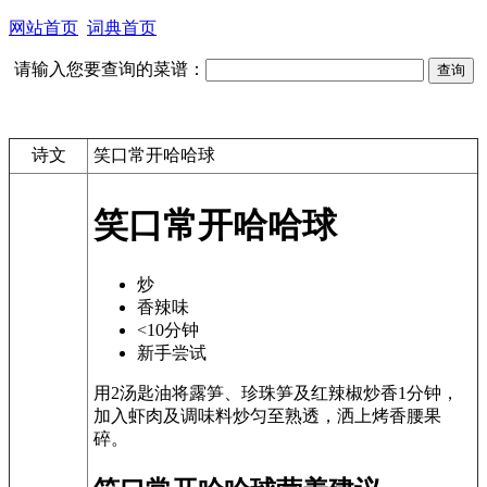
网站首页
词典首页
请输入您要查询的菜谱：
诗文
笑口常开哈哈球
笑口常开哈哈球
炒
香辣味
<10分钟
新手尝试
用2汤匙油将露笋、珍珠笋及红辣椒炒香1分钟，
加入虾肉及调味料炒匀至熟透，洒上烤香腰果
碎。