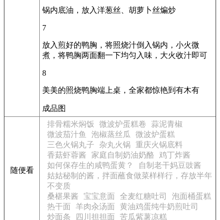
锅内底油，放入洋葱丝、胡萝卜丝煸炒
7
放入煎好的鸭胸，将照烧汁倒入锅内，小火微
煮，将鸭胸两面翻一下均匀入味，大火收汁即可
8
美美的照烧鸭胸端上桌，全家都惊艳到有木有
成品图
排骨糯米焖饭
微波炉蛋糕卷
蒜泥青椒
微波茄汁鱼
泡椒蒸丝瓜
微波炉蛋糕
三色火锅丸子
杂丸火锅
重庆火锅底料
香菇虾蓉酱
家庭自制奶油奶酪
鸡丁炸酱
如何保存生的咸鸭蛋黄？
自制老干妈豆豉酱
随便看
姑姑秘制的酱，拌面蘸食做菜样样行，存放半年
不变质
桑椹果酱
宝宝意面
全麦红糖吐司
泡面桶蛋糕
热干面
羊肉汆汤面
黄油鸡蛋纯牛奶煎吐司
炒面条
四川担担面
苦瓜紫薯凉糕