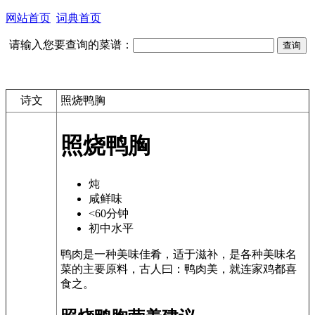
网站首页
词典首页
请输入您要查询的菜谱：
诗文
照烧鸭胸
照烧鸭胸
炖
咸鲜味
<60分钟
初中水平
鸭肉是一种美味佳肴，适于滋补，是各种美味名
菜的主要原料，古人曰：鸭肉美，就连家鸡都喜
食之。