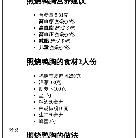
照烧鸭胸营养建议
含糖量
5.81
克
高血糖
控制少吃
高血脂
建议多吃
高血压
控制少吃
减肥
建议多吃
儿童
控制少吃
照烧鸭胸的食材
2人份
鸭胸
带皮鸭胸250克
洋葱
100克
胡萝卜
100克
盐
1勺
料酒
50毫升
白胡椒粉
10克
生抽
50毫升
蜂蜜
2勺
释义
照烧鸭胸的做法