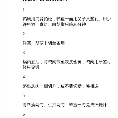
1
鸭胸用刀背拍松，鸭皮一面用叉子叉些孔。用少
许料酒、食盐、白胡椒粉腌20分钟
2
洋葱、胡萝卜切丝备用
3
锅内底油，将鸭肉煎至表皮金黄，鸭肉用牙签可
轻松穿透
4
盛出从肉一侧切片，皮不要切断，略相连
5
将料酒两勺、生抽两勺、蜂蜜一勺兑成照烧汁
6