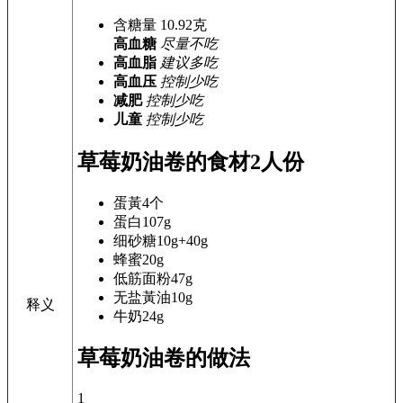
含糖量
10.92
克
高血糖
尽量不吃
高血脂
建议多吃
高血压
控制少吃
减肥
控制少吃
儿童
控制少吃
草莓奶油卷的食材
2人份
蛋黃
4个
蛋白
107g
细砂糖
10g+40g
蜂蜜
20g
低筋面粉
47g
无盐黃油
10g
释义
牛奶
24g
草莓奶油卷的做法
1