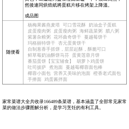
然後連同烘焙紙將蛋糕片移在烤架上降溫。
成品图
杨梅果酱燕麦塔
可口雪花酥
奶油盒子蛋糕
皮蛋瘦肉粥
皮蛋瘦肉粥
海鲜蔬菜粥
腊八粥
紫薯杂粮粥
花环曲奇饼干
蔓越莓饼干
玛格丽特饼干
杏元蛋黄饼干
自制葱香手抓饼，层层起酥，酥脆可口
随便看
鲜草莓奶油酥饼马芬
蛋黄莲蓉月饼
番茄蛋饼【宝宝辅食】
胡萝卜鸡蛋饼
吐司披萨
煮泡面
蔓越莓椰蓉面包棒
椰蓉小面包
营养又美味的泡面
橙香老式面包
手擀面
鸡蛋酱拌面
家常菜谱大全共收录166489条菜谱，基本涵盖了全部常见家常
菜的做法步骤图解分析，是学习烹饪的有利工具。