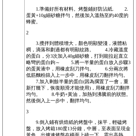
1.準備好所有材料。烤盤鋪好防沾紙. 2.
蛋黃+10g細砂糖拌勻，然後加入溫熱至約40度的
蜂蜜。
2
3.攪拌到體積增大，顏色明顯變淺，液體粘
稠，滴落和劃過都有明顯紋路。 4.冷藏溫度
的蛋白，分3次加入40g細砂糖，打到能拉起直立
略彎的蛋白鉤～ 5.將一半量的蛋白放入步驟3
的蛋黃液中，用橡皮刮刀拌勻。 6.分兩次將
低筋麵粉篩入上一步中，用橡皮刮刀翻拌均勻。
7.加入剩餘半量的蛋白(因為擱置了一會，重
新打幾下，恢復順滑才能使用)，用橡皮刮刀翻拌
均勻。 8.牛奶+黃油，加熱到沸騰前的狀態。
然後倒入上一步中，翻拌均勻。
3
9.倒入鋪有烘焙紙的烤盤中，抹平，輕磕烤
盤，放入烤箱180度13分鐘，中層，至表面呈現金
黃色，出爐連烤盤在檯面上磕一下，震出高熱，