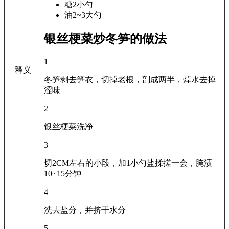
糖
2小勺
油
2~3大勺
银丝梗菜炒冬笋的做法
1
释义
冬笋剥去笋衣，切掉老根，剖成两半，焯水去掉
涩味
2
银丝梗菜洗净
3
切2CM左右的小段，加1小勺盐揉搓一会，腌渍
10~15分钟
4
洗去盐分，并挤干水分
5