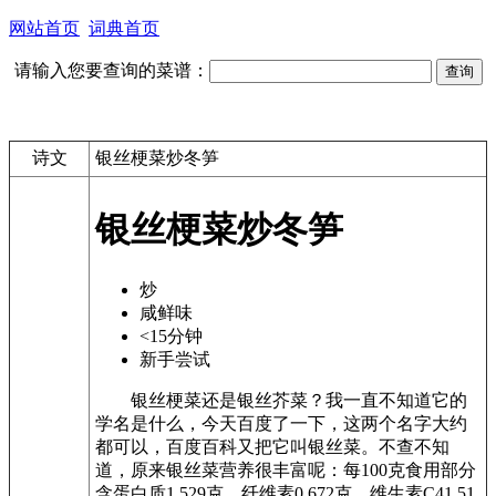
网站首页
词典首页
请输入您要查询的菜谱：
诗文
银丝梗菜炒冬笋
银丝梗菜炒冬笋
炒
咸鲜味
<15分钟
新手尝试
银丝梗菜还是银丝芥菜？我一直不知道它的
学名是什么，今天百度了一下，这两个名字大约
都可以，百度百科又把它叫银丝菜。不查不知
道，原来银丝菜营养很丰富呢：每100克食用部分
含蛋白质1.529克、纤维素0.672克、维生素C41.51