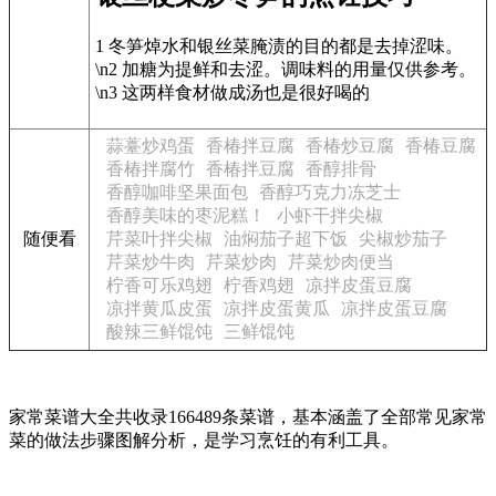
1 冬笋焯水和银丝菜腌渍的目的都是去掉涩味。
\n2 加糖为提鲜和去涩。调味料的用量仅供参考。
\n3 这两样食材做成汤也是很好喝的
蒜薹炒鸡蛋
香椿拌豆腐
香椿炒豆腐
香椿豆腐
香椿拌腐竹
香椿拌豆腐
香醇排骨
香醇咖啡坚果面包
香醇巧克力冻芝士
香醇美味的枣泥糕！
小虾干拌尖椒
随便看
芹菜叶拌尖椒
油焖茄子超下饭
尖椒炒茄子
芹菜炒牛肉
芹菜炒肉
芹菜炒肉便当
柠香可乐鸡翅
柠香鸡翅
凉拌皮蛋豆腐
凉拌黄瓜皮蛋
凉拌皮蛋黄瓜
凉拌皮蛋豆腐
酸辣三鲜馄饨
三鲜馄饨
家常菜谱大全共收录166489条菜谱，基本涵盖了全部常见家常
菜的做法步骤图解分析，是学习烹饪的有利工具。