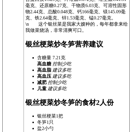
毫克、还原糖0.27克、干物质6.03克、可溶性固形
物2.44克、总酸0.048克、钙166毫克、镁145.09毫
克、铁2.64毫克、锌1.53毫克、锰0.27毫克。
\n 这个银丝菜是我家大嫂种的，每年都拿来给
我做菜烧汤，非常清爽可口。
银丝梗菜炒冬笋营养建议
含糖量
7.21
克
高血糖
控制少吃
高血脂
建议多吃
高血压
建议多吃
减肥
控制少吃
儿童
建议多吃
银丝梗菜炒冬笋的食材
2人份
银丝梗菜
1把
冬笋
1只
盐
2小勺