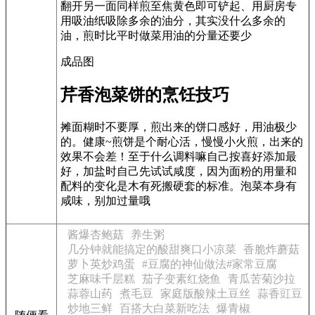
翻开另一面同样煎至焦黄色即可铲起、用厨房专
用吸油纸吸除多余的油分，其实没什么多余的
油，煎时比平时做菜用油的分量还要少
成品图
芹香泡菜饼的烹饪技巧
摊面糊时不要厚，煎出来的饼口感好，用油极少
的。健康~煎饼是个耐心活，慢慢小火煎，出来的
效果不会差！至于什么调料嘛自己按喜好添加最
好，加盐时自己先试试咸度，因为面粉的用量和
配料的变化是木有死搬硬套的标准。泡菜本身有
咸味，别加过量哦
酱爆杏鲍菇
养生粥
几分钟就能搞定的酸甜爽口小凉菜
香脆炸蘑菇
萝卜英炒鸡蛋
#豆腐的神仙做法#家常豆腐
芝麻味千层糕
茄子变素红烧鱼
青瓜苦菊沙拉
蒜蓉山药
煮毛豆
家庭版酸辣土豆丝
蒜香豇豆
炒地三鲜
百搭大白菜新吃法
爆青椒