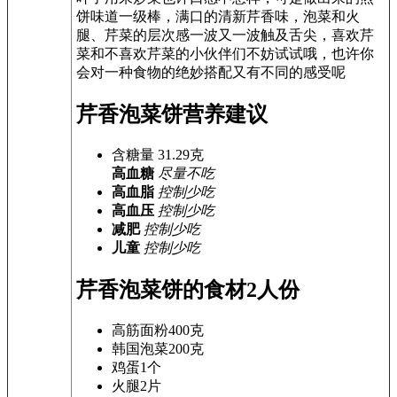
饼味道一级棒，满口的清新芹香味，泡菜和火
腿、芹菜的层次感一波又一波触及舌尖，喜欢芹
菜和不喜欢芹菜的小伙伴们不妨试试哦，也许你
会对一种食物的绝妙搭配又有不同的感受呢
芹香泡菜饼营养建议
含糖量
31.29
克
高血糖
尽量不吃
高血脂
控制少吃
高血压
控制少吃
减肥
控制少吃
儿童
控制少吃
芹香泡菜饼的食材
2人份
高筋面粉
400克
韩国泡菜
200克
鸡蛋
1个
火腿
2片