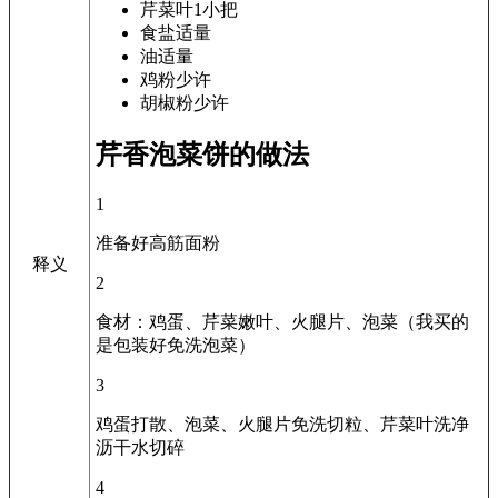
芹菜叶
1小把
食盐
适量
油
适量
鸡粉
少许
胡椒粉
少许
芹香泡菜饼的做法
1
准备好高筋面粉
释义
2
食材：鸡蛋、芹菜嫩叶、火腿片、泡菜（我买的
是包装好免洗泡菜）
3
鸡蛋打散、泡菜、火腿片免洗切粒、芹菜叶洗净
沥干水切碎
4