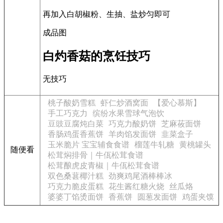
再加入白胡椒粉、生抽、盐炒匀即可
成品图
白灼香菇的烹饪技巧
无技巧
桃子酸奶雪糕
虾仁炒酒窝面
【爱心慕斯】
手工巧克力
缤纷水果雪球气泡饮
豆豉豆腐炖白菜
巧克力酸奶饼
芝麻莜面饼
香肠鸡蛋香蕉饼
羊肉馅发面饼
韭菜盒子
玉米脆片 宝宝辅食食谱
榴莲牛轧糖
黄桃罐头
随便看
松茸焖排骨｜牛佤松茸食谱
松茸酿虎皮青椒｜牛佤松茸食谱
双色桑葚椰汁糕
劲爽鸡尾酒棒棒冰
巧克力脆皮蛋糕
花生酱红糖火烧
丝瓜烙
婆婆丁馅烫面饼
香蕉饼
圆葱发面饼
鸡蛋夹馍