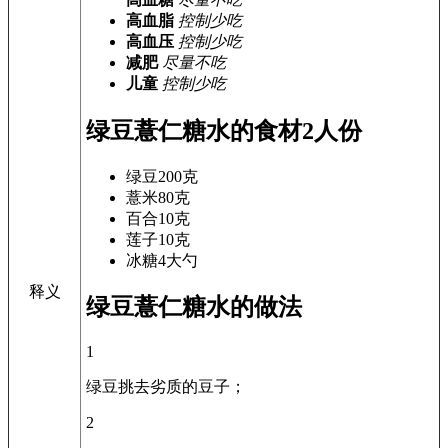
高血脂
控制少吃
高血压
控制少吃
减肥
尽量不吃
儿童
控制少吃
绿豆薏仁糖水的食材
2人份
绿豆
200克
薏米
80克
百合
10克
莲子
10克
冰糖
4大勺
释义
绿豆薏仁糖水的做法
1
绿豆挑去劣质的豆子；
2