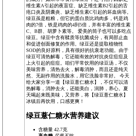
维生素A引起的夜盲症、缺乏维生素B2引起的舌
疮口炎及阴囊炎、缺乏维生素C引起的坏血病等。
绿豆虽是粗粮，但它的蛋白质比鸡肉多，钙是鸡
肉的7倍，铁是鸡肉的4到5倍，并有丰富的维生素
C、B群、胡萝卜素等。 爱美的筒子也可以多吃点
绿豆。绿豆中含有鞣质等抗菌成分，有局部止血
和促进创面修复的作用。绿豆还是提取植物性
SOD的良好原料，具有很好的抗衰老功能。由于
绿豆可清热解毒，它还能有效的对抗炎症痘痘及
上火引起的痘痘。咱们平常饮用的绿豆汤，不仅
美味营养，清热去火，解毒消肿，而且还是纯天
然、无副作用的洗脸水，用它洗脸非常好。 今天
给大家分享一道【绿豆薏仁糖水】，不仅可以清
热解毒，消肿去火，还能美白，润肺，养心。夏
天喝起来既美味，又营养，将【绿豆薏仁糖水】
冰镇后再饮用，口感更爽！
绿豆薏仁糖水营养建议
含糖量
42.7
克
高血糖
尽量不吃