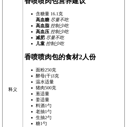
香喷喷肉包营养建议
含糖量
16.1
克
高血糖
尽量不吃
高血脂
控制少吃
高血压
控制少吃
减肥
尽量不吃
儿童
控制少吃
香喷喷肉包的食材
2人份
面粉
250克
酵母(干)
3克
温水
适量
猪肉
500克
释义
葱
适量
姜
适量
料酒
1勺
老抽
1勺
生抽
2勺
糖
1勺