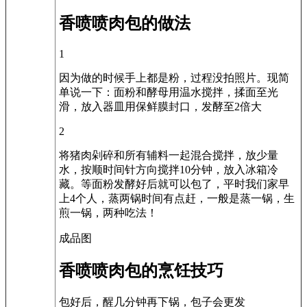
香喷喷肉包的做法
1
因为做的时候手上都是粉，过程没拍照片。现简
单说一下：面粉和酵母用温水搅拌，揉面至光
滑，放入器皿用保鲜膜封口，发酵至2倍大
2
将猪肉剁碎和所有辅料一起混合搅拌，放少量
水，按顺时间针方向搅拌10分钟，放入冰箱冷
藏。等面粉发酵好后就可以包了，平时我们家早
上4个人，蒸两锅时间有点赶，一般是蒸一锅，生
煎一锅，两种吃法！
成品图
香喷喷肉包的烹饪技巧
包好后，醒几分钟再下锅，包子会更发