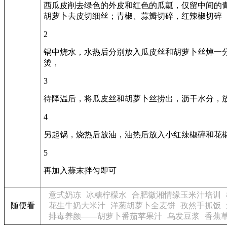
西瓜皮削去绿色的外皮和红色的瓜瓤，仅留中间的
胡萝卜去皮切细丝；青椒、蒜瓣切碎，红辣椒切碎
2
锅中烧水，水热后分别放入瓜皮丝和胡萝卜丝焯一
烫，
3
待降温后，将瓜皮丝和胡萝卜丝捞出，沥干水分，
4
另起锅，烧热后放油，油热后放入小红辣椒碎和花
5
再加入蒜末拌匀即可
意式奶冻
冰糖柠檬水
合肥徽湘情缘玉米汁培训
随便看
花生牛奶大米汁
洋葱胡萝卜全麦饼
孜然手抓饭
排毒养颜——胡萝卜番茄苹果汁
乌发豆浆
香蕉