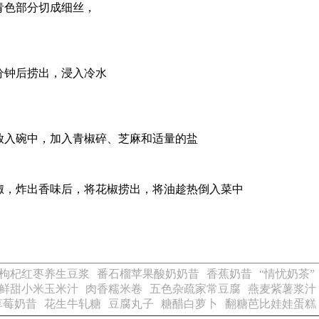
青色部分切成细丝，
分钟后捞出，浸入冷水
放入碗中，加入青椒碎、芝麻和适量的盐
椒，炸出香味后，将花椒捞出，将油趁热倒入菜中
枸杞红枣养生豆浆
番石榴苹果酸奶奶昔
香蕉奶昔
“情忧奶茶
鲜甜小米玉米汁
肉香糯米卷
五色杂疏家常豆腐
燕麦紫薯浆汁
草莓奶昔
花生牛轧糖
豆腐丸子
糖醋白萝卜
翻糖芭比娃娃蛋糕