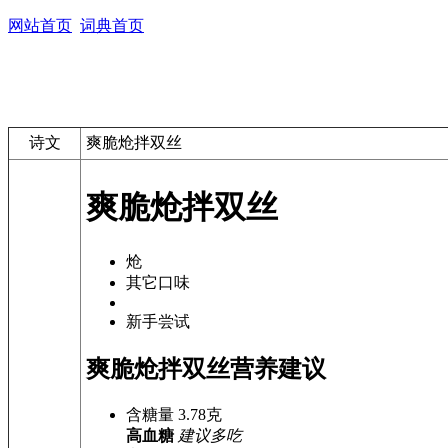
网站首页
词典首页
诗文
爽脆炝拌双丝
爽脆炝拌双丝
炝
其它口味
新手尝试
爽脆炝拌双丝营养建议
含糖量
3.78
克
高血糖
建议多吃